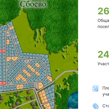
26
Обща
посе
2
Учас
Пл
уча
Ст