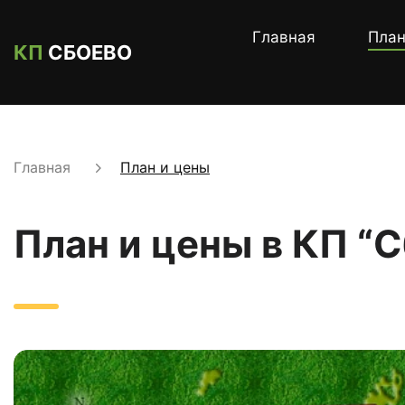
Главная
План
КП
СБОЕВО
Главная
План и цены
План и цены в КП “