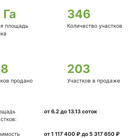
 Га
346
я площадь
Количество участков
лка
48
203
тков продано
Участков в продаже
ощадь
от 6.2 до 13.13 соток
стков:
оимость
от 1 117 400 ₽ до 5 317 650 ₽