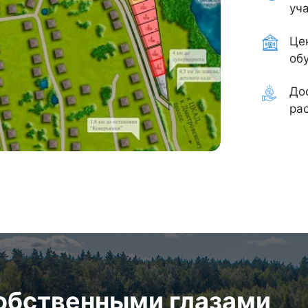
уча
Це
об
До
ра
собственными глазами